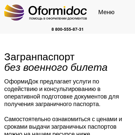
Меню
8 800-55
5-87-31
Загранпаспорт
без военного билета
ОформиДок предлагает услуги по
содействию и консультированию в
оперативной подготовке документов для
получения заграничного паспорта.
Самостоятельно ознакомиться с ценами и
сроками выдачи заграничных паспортов
можно на нашем ресурсе ниже.
Период получения документа начинает
исчисляться с момента личного
предоставления вами пакета документов в
подразделение МВД.