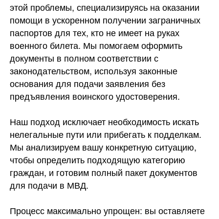
этой проблемы, специализируясь на оказании
Пакет необходимых
помощи в ускоренном получении заграничных
вам
документов:
паспортов для тех, кто не имеет на руках
военного билета. Мы помогаем оформить
Копия общегражданского паспорта
документы в полном соответствии с
страниц с отметками, а также 18, 19
и 20 страниц.
законодательством, используя законные
основания для подачи заявления без
4 фото 3,5х4,5 без овала на
матовой бумаге (на биометрический
предъявления воинского удостоверения.
паспорт - 2 любые фото).
2 заявления о выдаче
Наш подход исключает необходимость искать
загранпаспорта (рекомендуем
нелегальные пути или прибегать к подделкам.
заполненное заявление прислать
Мы анализируем вашу конкретную ситуацию,
на проверку на е-мэйл:
info@oformidoc.ru
).
Скачать образец/
чтобы определить подходящую категорию
анкеты на загранпаспорт
граждан, и готовим полный пакет документов
биометрический или старого
образца
для подачи в МВД.
Копия трудовой книжки (если есть -
для заполнение анкеты, если нет -
Процесс максимально упрощен: вы оставляете
заполняется со слов заявителя)