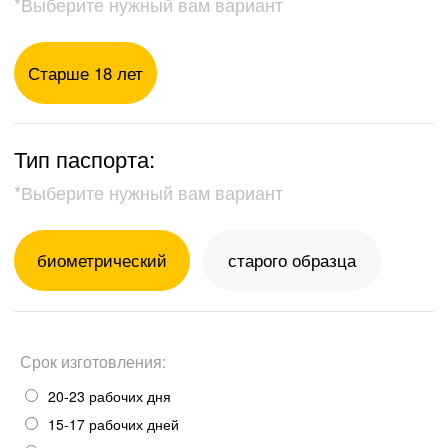
* Ориентировочная дата готовности при подаче
сегодня до 18:00
Заказать загранпаспорт
Поможем срочно получить
Срок изготовления:
загранпаспорт без военного
20-23 рабочих дня
билета
15-17 рабочих дней