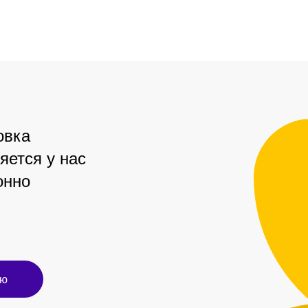
овка
яется у нас
онно
ию