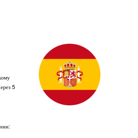
кому
ерез 5
нии: